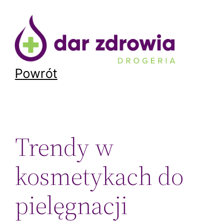
Przejdź
do
treści
Powrót
Trendy w
kosmetykach do
pielęgnacji