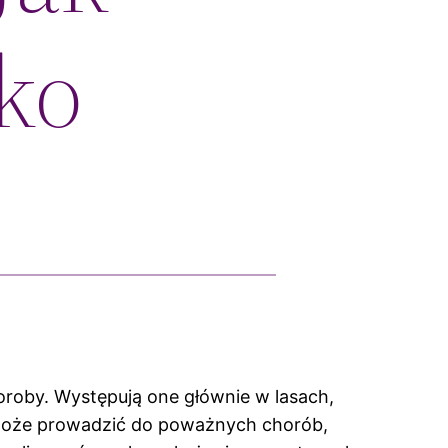
ko
roby. Występują one głównie w lasach,
mi może prowadzić do poważnych chorób,