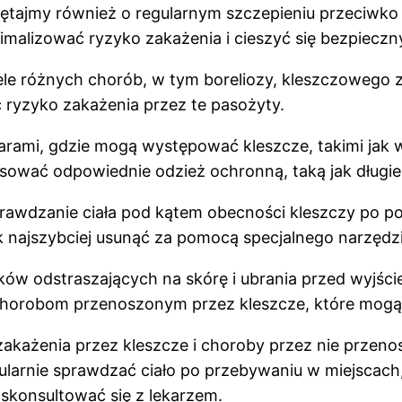
miętajmy również o regularnym szczepieniu przeciw
alizować ryzyko zakażenia i cieszyć się bezpieczn
ele różnych chorób, w tym boreliozy, kleszczowego 
ć ryzyko zakażenia przez te pasożyty.
zarami, gdzie mogą występować kleszcze, takimi jak 
sować odpowiednie odzież ochronną, taką jak długie 
rawdzanie ciała pod kątem obecności kleszczy po po
ak najszybciej usunąć za pomocą specjalnego narzędzi
w odstraszających na skórę i ubrania przed wyjściem
 chorobom przenoszonym przez kleszcze, które mog
każenia przez kleszcze i choroby przez nie przenos
gularnie sprawdzać ciało po przebywaniu w miejsca
 skonsultować się z lekarzem.