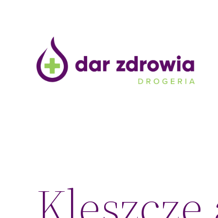
Przejdź
do
treści
Kleszcze 