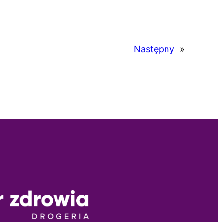
Następny
»