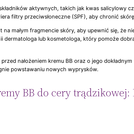
kładników aktywnych, takich jak kwas salicylowy cz
era filtry przeciwsłoneczne (SPF), aby chronić skór
na małym fragmencie skóry, aby upewnić się, że nie
nii dermatologa lub kosmetologa, który pomoże dob
y przed nałożeniem kremu BB oraz o jego dokładnym
iegnie powstawaniu nowych wyprysków.
remy BB do cery trądzikowej: