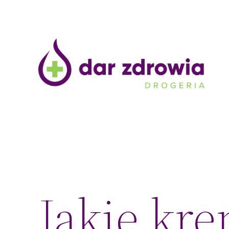
Przejdź
do
treści
Jakie kr